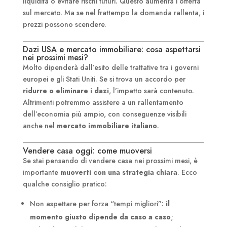
liquidità o evitare rischi futuri. Questo aumenta l’offerta
sul mercato. Ma se nel frattempo la domanda rallenta, i
prezzi possono scendere.
Dazi USA e mercato immobiliare: cosa aspettarsi
nei prossimi mesi?
Molto dipenderà dall’esito delle trattative tra i governi
europei e gli Stati Uniti. Se si trova un accordo per
ridurre o eliminare i dazi
, l’impatto sarà contenuto.
Altrimenti potremmo assistere a un rallentamento
dell’economia più ampio, con conseguenze visibili
anche nel
mercato immobiliare italiano
.
Vendere casa oggi: come muoversi
Se stai pensando di vendere casa nei prossimi mesi, è
importante
muoverti con una strategia chiara
. Ecco
qualche consiglio pratico:
Non aspettare per forza “tempi migliori”:
il
momento giusto dipende da caso a caso
;