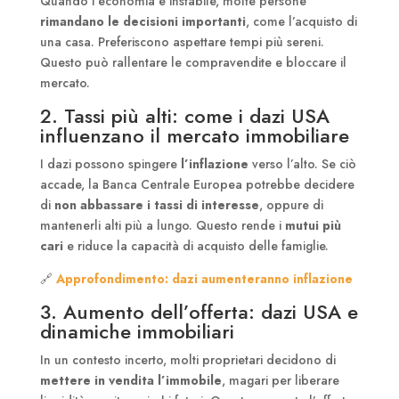
Quando l’economia è instabile, molte persone
rimandano le decisioni importanti
, come l’acquisto di
una casa. Preferiscono aspettare tempi più sereni.
Questo può rallentare le compravendite e bloccare il
mercato.
2. Tassi più alti: come i dazi USA
influenzano il mercato immobiliare
I dazi possono spingere
l’inflazione
verso l’alto. Se ciò
accade, la Banca Centrale Europea potrebbe decidere
di
non abbassare i tassi di interesse
, oppure di
mantenerli alti più a lungo. Questo rende i
mutui più
cari
e riduce la capacità di acquisto delle famiglie.
🔗
Approfondimento: dazi aumenteranno inflazione
3. Aumento dell’offerta: dazi USA e
dinamiche immobiliari
In un contesto incerto, molti proprietari decidono di
mettere in vendita l’immobile
, magari per liberare