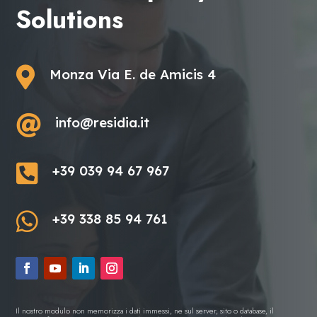
Solutions

Monza Via E. de Amicis 4

info@residia.it

+39 039 94 67 967

+39 338 85 94 761
Il nostro modulo non memorizza i dati immessi, ne sul server, sito o database, il