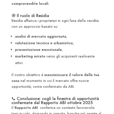
compravendite locali
.
🧭 Il ruolo di Residia
Residia affianca i proprietari in ogni fase della vendita
con un approccio basato su:
analisi di mercato aggiornata
,
valutazione tecnica e urbanistica
,
presentazione emozionale
,
marketing mirato
verso gli acquirenti realmente
attivi.
Il nostro obiettivo è
massimizzare il valore della tua
casa
nel momento in cui il mercato offre nuove
opportunità, come confermato da ABI.
📞 Conclusione: cogli la finestra di opportunità
confermate dal Rapporto ABI ottobre 2025
Il
Rapporto ABI
conferma un contesto favorevole:
tassi in calo, domanda in crescita, banche più aperte al