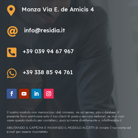

Monza Via E. de Amicis 4

info@residia.it

+39 039 94 67 967

+39 338 85 94 761
Il nostro modulo non memorizza i dati immessi, ne sul server, sito o database, il
presente form sostituisce solo il tuo client di posta o servizio webmail, se non vuoi
usare questo modulo per contattarci, puoi scrivere direttamente a:
info@residia.it
ABILITANDO IL CAPTCHA E INVIANDO IL MODULO ACCETTI di inviare il tuo nome ed
e-mail per essere ricontattato.