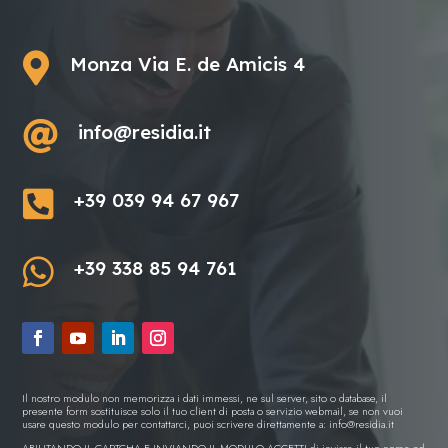

Monza Via E. de Amicis 4

info@residia.it

+39 039 94 67 967

+39 338 85 94 761
Il nostro modulo non memorizza i dati immessi, ne sul server, sito o database, il
presente form sostituisce solo il tuo client di posta o servizio webmail, se non vuoi
usare questo modulo per contattarci, puoi scrivere direttamente a:
info@residia.it