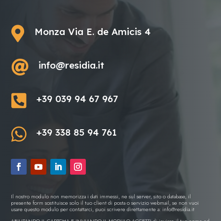

Monza Via E. de Amicis 4

info@residia.it

+39 039 94 67 967

+39 338 85 94 761
Il nostro modulo non memorizza i dati immessi, ne sul server, sito o database, il
presente form sostituisce solo il tuo client di posta o servizio webmail, se non vuoi
usare questo modulo per contattarci, puoi scrivere direttamente a:
info@residia.it