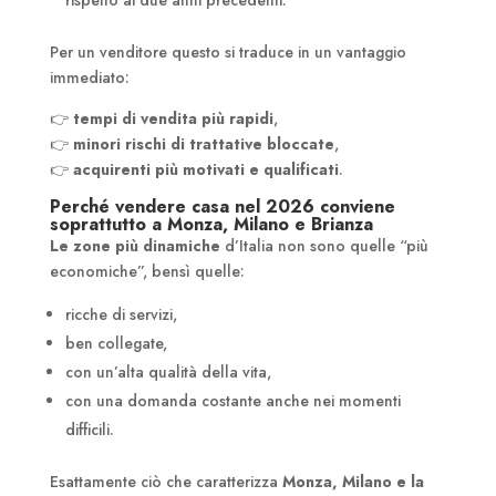
rispetto ai due anni precedenti.
Per un venditore questo si traduce in un vantaggio
immediato:
👉
tempi di vendita più rapidi
,
👉
minori rischi di trattative bloccate
,
👉
acquirenti più motivati e qualificati
.
Perché vendere casa nel 2026 conviene
soprattutto a Monza, Milano e Brianza
Le zone più dinamiche
d’Italia non sono quelle “più
economiche”, bensì quelle:
ricche di servizi,
ben collegate,
con un’alta qualità della vita,
con una domanda costante anche nei momenti
difficili.
Esattamente ciò che caratterizza
Monza, Milano e la