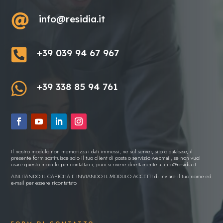

info@residia.it

+39 039 94 67 967

+39 338 85 94 761
Il nostro modulo non memorizza i dati immessi, ne sul server, sito o database, il
presente form sostituisce solo il tuo client di posta o servizio webmail, se non vuoi
usare questo modulo per contattarci, puoi scrivere direttamente a:
info@residia.it
ABILITANDO IL CAPTCHA E INVIANDO IL MODULO ACCETTI di inviare il tuo nome ed
e-mail per essere ricontattato.