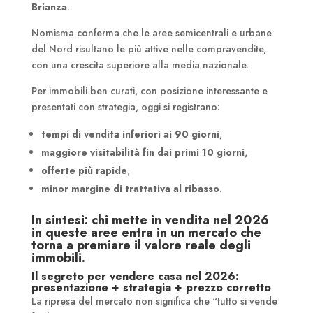
Brianza
.
Nomisma conferma che le aree semicentrali e urbane
del Nord risultano le più attive nelle compravendite,
con una crescita superiore alla media nazionale.
Per immobili ben curati, con posizione interessante e
presentati con strategia, oggi si registrano:
tempi di vendita inferiori ai 90 giorni
,
maggiore visitabilità fin dai primi 10 giorni
,
offerte più rapide
,
minor margine di trattativa al ribasso
.
In sintesi: chi mette in vendita nel 2026
in queste aree entra in un mercato che
torna a premiare il valore reale degli
immobili.
Il segreto per vendere casa nel 2026:
presentazione + strategia + prezzo corretto
La ripresa del mercato non significa che “tutto si vende