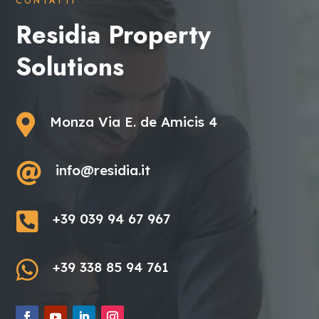
CONTATTI
Residia Property
Solutions

Monza Via E. de Amicis 4

info@residia.it

+39 039 94 67 967

+39 338 85 94 761