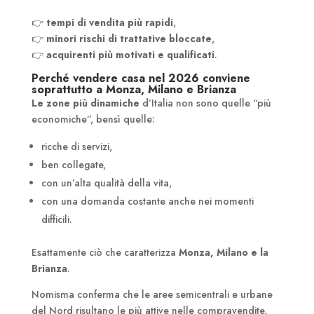
👉
tempi di vendita più rapidi
,
👉
minori rischi di trattative bloccate
,
👉
acquirenti più motivati e qualificati
.
Perché vendere casa nel 2026 conviene
soprattutto a Monza, Milano e Brianza
Le zone più dinamiche
d’Italia non sono quelle “più
economiche”, bensì quelle:
ricche di servizi,
ben collegate,
con un’alta qualità della vita,
con una domanda costante anche nei momenti
difficili.
Esattamente ciò che caratterizza
Monza, Milano e la
Brianza
.
Nomisma conferma che le aree semicentrali e urbane
del Nord risultano le più attive nelle compravendite,