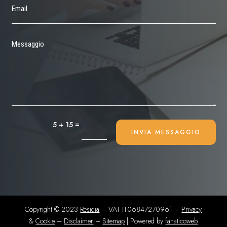
=
5 + 15
INVIA MESSAGGIO
Copyright © 2023
Residia
– VAT IT06847270961 –
Privacy
&
Cookie
–
Disclaimer
–
Sitemap
| Powered by
fanaticoweb