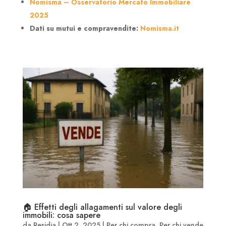
Nomisma – Osservatorio Mercato Immobiliare
2025
Dati su mutui e compravendite:
Nomisma.it
🏠 Effetti degli allagamenti sul valore degli
immobili: cosa sapere
da
Residia
|
Ott 2, 2025
|
Per chi compra
,
Per chi vende