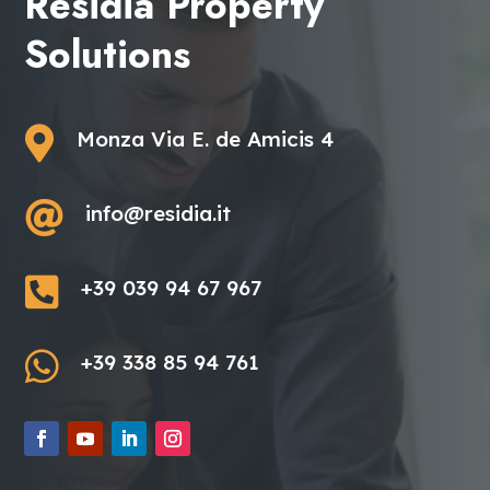
Residia Property
Solutions

Monza Via E. de Amicis 4

info@residia.it

+39 039 94 67 967

+39 338 85 94 761