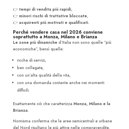
👉
tempi di vendita più rapidi
,
👉
minori rischi di trattative bloccate
,
👉
acquirenti più motivati e qualificati
.
Perché vendere casa nel 2026 conviene
soprattutto a Monza, Milano e Brianza
Le zone più dinamiche
d’Italia non sono quelle “più
economiche”, bensì quelle:
ricche di servizi,
ben collegate,
con un’alta qualità della vita,
con una domanda costante anche nei momenti
difficili.
Esattamente ciò che caratterizza
Monza, Milano e la
Brianza
.
Nomisma conferma che le aree semicentrali e urbane
del Nord risultano le più attive nelle compravendite,